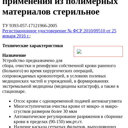
применения из полимерных
материалов стерильное
ТУ 9393-057-17121966-2005
Регистрационное удостоверение № ФСР 2010/09510 от 25
января 2016 г.
;
Технические характеристики
Назначение
Устройство предназначено для
сбора, очистки и реинфузии собственной крови раненого
(больного) во время хирургических операций,
сопровождаемых кровопотерей, в условиях полевых
медицинских частей и учреждений, в формированиях
экстремальной медицины (медицины катастроф), а также в
стационаре.
Отсос крови с одновременной подачей антикоагулянта
Многоступенчатая очистка крови от микро- и макро-
сгустков размером более 30 мкм
Автоматическое регулирование разряжения в сборнике
крови в пределах (90-150) мм.рт.ст.
Наличие каскада сетчатых фильтров, выполняющих