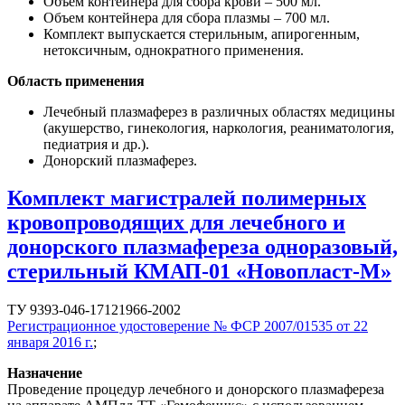
Объем контейнера для сбора крови – 500 мл.
Объем контейнера для сбора плазмы – 700 мл.
Комплект выпускается стерильным, апирогенным,
нетоксичным, однократного применения.
Область применения
Лечебный плазмаферез в различных областях медицины
(акушерство, гинекология, наркология, реаниматология,
педиатрия и др.).
Донорский плазмаферез.
Комплект магистралей полимерных
кровопроводящих для лечебного и
донорского плазмафереза одноразовый,
стерильный КМАП-01 «Новопласт-М»
ТУ 9393-046-17121966-2002
Регистрационное удостоверение № ФСР 2007/01535 от 22
января 2016 г.
;
Назначение
Проведение процедур лечебного и донорского плазмафереза