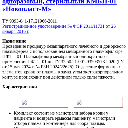
одноразовый, стерильный КМБП-01
«Новопласт-М»
ТУ 9393-041-17121966-2011
Регистрационное удостоверение № ФСР 2011/11731 от 26
января 2016 г.
;
Назначение
Проведение процедур безаппаратного лечебного и донорского
плазмафереза с использованием мембранного плазмофильтра
ПФТ – 01. Плазмофильтр мембранный однократного
применения ПФТ – 01 по ТУ 32.50.21-001-93503573-2020 (РУ
от 15 мая 2024 г. № РЗН 2024/22625). Отделение форменных
элементов крови от плазмы в замкнутом экстракорпоральном
контуре происходит под действием только силы тяжести.
Характеристики
Комплект состоит из магистрали забора крови у
пациента и возврата эрмассы пациенту, магистрали
отбора плазма и контейнера для сбора плазмы.