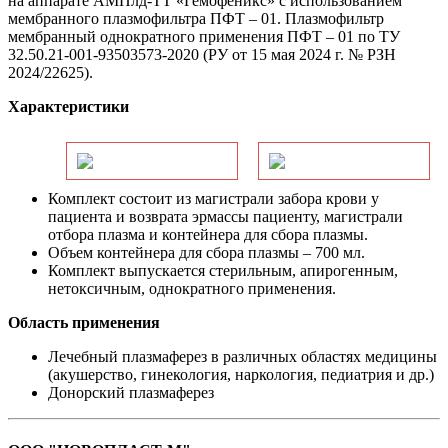
на аппарате АМПлд-ТТ «Гемофеникс» с использованием
мембранного плазмофильтра ПФТ – 01. Плазмофильтр
мембранный однократного применения ПФТ – 01 по ТУ
32.50.21-001-93503573-2020 (РУ от 15 мая 2024 г. № РЗН
2024/22625).
Характеристики
Комплект состоит из магистрали забора крови у
пациента и возврата эрмассы пациенту, магистрали
отбора плазма и контейнера для сбора плазмы.
Объем контейнера для сбора плазмы – 700 мл.
Комплект выпускается стерильным, апирогенным,
нетоксичным, однократного применения.
Область применения
Лечебный плазмаферез в различных областях медицины
(акушерство, гинекология, наркология, педиатрия и др.)
Донорский плазмаферез