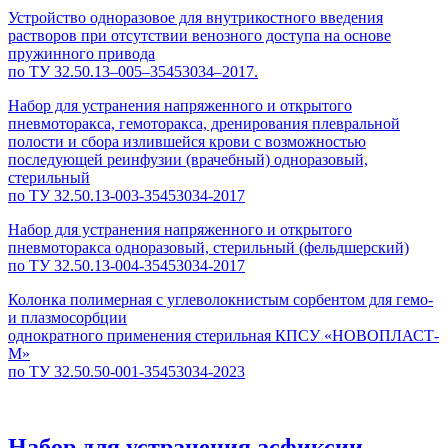
Устройство одноразовое для внутрикостного введения
растворов при отсутствии венозного доступа на основе
пружинного привода
по ТУ 32.50.13–005–35453034–2017.
Набор для устранения напряженного и открытого
пневмоторакса, гемоторакса, дренирования плевральной
полости и сбора излившейся крови с возможностью
последующей реинфузии (врачебный) одноразовый,
стерильный
по ТУ 32.50.13-003-35453034-2017
Набор для устранения напряженного и открытого
пневмоторакса одноразовый, стерильный (фельдшерский)
по ТУ 32.50.13-004-35453034-2017
Колонка полимерная с углеволокнистым сорбентом для гемо-
и плазмосорбции
однократного применения стерильная КПСУ «НОВОПЛАСТ-
М»
по ТУ 32.50.50-001-35453034-2023
Набор для устранения асфиксии